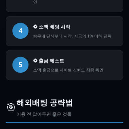
인
⚽ 소액 베팅 시작
4
승무패 단식부터 시작, 자금의 1% 이하 단위
⚽ 출금 테스트
5
소액 출금으로 사이트 신뢰도 최종 확인
해외배팅 공략법
🎯
이용 전 알아두면 좋은 것들