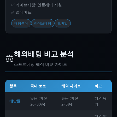
✅ 라이브베팅: 인플레이 지원
✅ 업데이트:
배당분석
라이브베팅
모바일
해외배팅 비교 분석
⚖️
스포츠베팅 핵심 비교 가이드
항목
국내 토토
해외 사이트
비고
낮음 (마진
높음 (마진
해외 유
배당률
20~30%)
2~5%)
리
해외 압