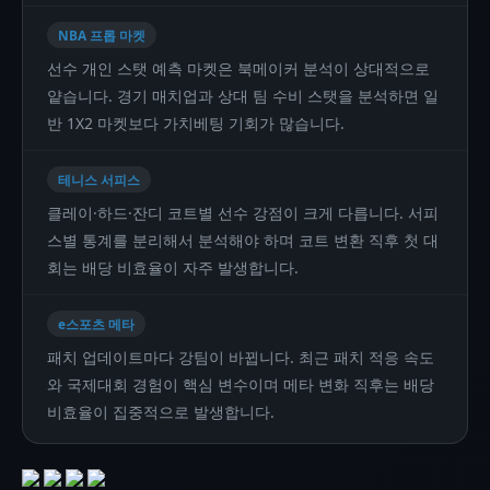
NBA 프롭 마켓
선수 개인 스탯 예측 마켓은 북메이커 분석이 상대적으로
얕습니다. 경기 매치업과 상대 팀 수비 스탯을 분석하면 일
반 1X2 마켓보다 가치베팅 기회가 많습니다.
테니스 서피스
클레이·하드·잔디 코트별 선수 강점이 크게 다릅니다. 서피
스별 통계를 분리해서 분석해야 하며 코트 변환 직후 첫 대
회는 배당 비효율이 자주 발생합니다.
e스포츠 메타
패치 업데이트마다 강팀이 바뀝니다. 최근 패치 적응 속도
와 국제대회 경험이 핵심 변수이며 메타 변화 직후는 배당
비효율이 집중적으로 발생합니다.