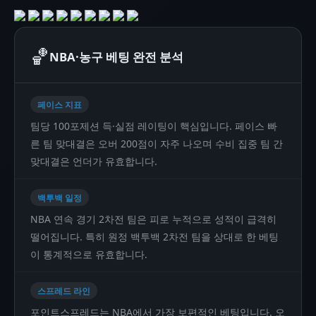
🏀
NBA·농구 베팅 완전 분석
페이스 지표
팀당 100포제션 득·실점 레이팅이 핵심입니다. 페이스 빠
른 팀 맞대결은 오버 200점이 자주 나오며 수비 집중 팀 간
맞대결은 언더가 유효합니다.
백투백 일정
NBA 연속 경기 2차전 팀은 피로 누적으로 성적이 급격히
떨어집니다. 특히 원정 백투백 2차전 팀을 상대로 한 베팅
이 통계적으로 유효합니다.
스프레드 라인
포인트스프레드는 NBA에서 가장 보편적인 베팅입니다. 오