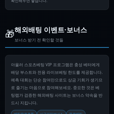
확인해두면 좋습니다.
해외배팅 이벤트·보너스
🎁
보너스 받기 전 확인할 것들
아울러 스포츠베팅 VIP 프로그램은 충성 베터에게
배당 부스트와 전용 라이브베팅 한도를 제공합니다.
예측 대회는 단순 참여만으로도 상금 기회가 생기므
로 즐기는 마음으로 참여해보세요. 중요한 것은 베
팅랩가 검증한 해외배팅 사이트는 보너스 약속을 반
드시 지킵니다.