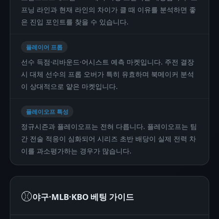
프닝 라인과 현재 라인의 차이가 클 때 이유를 분석하면 좋
은 진입 포인트를 찾을 수 있습니다.
플레이어 프롭
선수 득점·리바운드·어시스트 예측 마켓입니다. 주전 결장
시 대체 선수의 프롭 오버가 특히 유효하며 북메이커 분석
이 상대적으로 얕은 마켓입니다.
플레이오프 특성
정규시즌과 플레이오프는 전혀 다릅니다. 플레이오프는 팀
간 전술 적응이 심화되어 시리즈 초반 배당이 실제 전력 차
이를 과소평가하는 경우가 많습니다.
⚾
야구·MLB·KBO 베팅 가이드