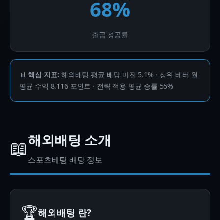
68%
출금 성공률
📊
핵심 지표:
해외배팅 평균 배당 마진 5.1% · 상위 베터 월
평균 수익 8,116 포인트 · 전략 적용 평균 승률 55%
해외배팅 소개
📖
스포츠베팅 배당 정보
🏆
해외배팅 란?