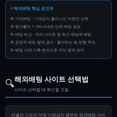
⚡ 해외배팅 핵심 포인트
🎯 가치베팅 - 기댓값이 플러스인 마켓만 선택
🎯 뱅크롤의 1~5% 이내로 단위 베팅 설정
🎯 배당 비교 - 여러 사이트 중 최고 배당에 베팅
🎯 감정적 베팅 절대 금지 - 좋아하는 팀 편향 주의
🎯 베팅 내역 기록·분석으로 수익 영역 파악
해외배팅 사이트 선택법
🔍
사이트 선택할 때 확인할 것들
아울러 스포츠 마켓 다양성이 풍부한 해외배팅 사이