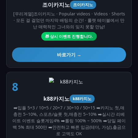
조이카지노
조이카지노
[우리계열]조이카지노 · Popular videos · Videos · Shorts
· 모든 걸 걸었던 마지막 배팅의 순간! · 룰렛 테이블에서 만
난 매력적인 그녀와의 잊지 못할 만남!
🎁 상시 이벤트 진행합니다.
바로가기 →
8
k88카지노
k88카지노
➡️입플 5+3 / 10+5 / 20+7 / 30+10 / 50+15 ➡️카지노 첫,매
충전 5~10%, 스포츠/슬롯 첫,매충전 5~10% ➡️실시간 리베
이트 이벤트 슬롯게임4% ➡️롤링 100% ~ 500% ➡️당일 페이
백 5% 최대 500만 ➡️안전하고 빠른 입금(테더, 가상),출금으
로 고액도 OK