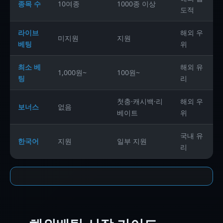
종목 수
10여종
1000종 이상
도적
라이브
해외 우
미지원
지원
베팅
위
최소 베
해외 유
1,000원~
100원~
팅
리
첫충·캐시백·리
해외 우
보너스
없음
베이트
위
국내 유
한국어
지원
일부 지원
리