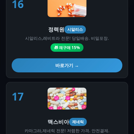
16
정력원
시알리스
시알리스,레비트라 전문! 당일배송. 비밀포장.
🎁 재구매 15%
바로가기 →
17
맥스비아
제네릭
카마그라,제네릭 전문! 저렴한 가격. 안전결제.